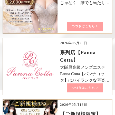
じゃなく「誰でも当たり」
失敗したくない大人の男性
へ、当店自慢の美女セラピ
ストは、 セラピストを選
つづきはこちら >
ばずとも、レベルの高さを
実感いただけます。 フリ
ーのご利用でも 一定以上
2026年05月20日
のクオリティを保証してい
系列店【Panna
ます。 迷った方におすす
Cotta】
め！！
大阪最高級メンズエステ
Panna Cotta【パンナコッ
タ】はハイランクな容姿は
もちろん、当店オリジナル
つづきはこちら >
の施術・オイル・おもてな
し・接客にこだわり、選ば
2026年05月18日
れた美女のみを採用してい
ます。店選びに迷った日、
【ご新規様限定】