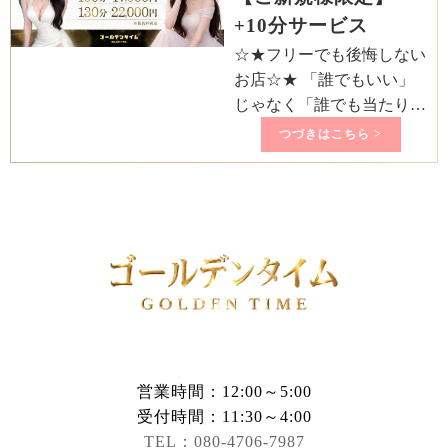
確実に癒やされたい日はぜ
+10分サービス
ひご利用ください。“最高
☆★フリーでも後悔しない
級店だからこその価値”を
お店☆★ 「誰でもいい」
提供致します。https:/
じゃなく「誰でも当たり」
失敗したくない大人の男性
つづきはこちら >
へ、当店自慢の美女セラピ
ストは、 セラピストを選
ばずとも、レベルの高さを
実感いただけます。 フリ
ーのご利用でも 一定以上
のクオリティを保証してい
ます。 ★ご新規様限定★
・60
営業時間：12:00～5:00
受付時間：11:30～4:00
TEL：080-4706-7987