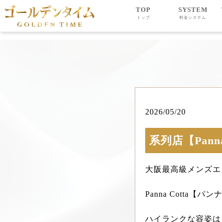
TOP
SYSTEM
トップ
料金システム
系列店【Panna Cotta】
2026/05/20
系列店【Panna
大阪最高級メンズエ
Panna Cotta【
ハイランクな容姿は