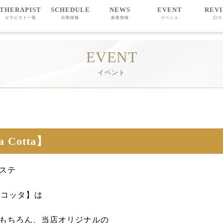
THERAPIST
SCHEDULE
NEWS
EVENT
REV
セラピスト一覧
出勤情報
新着情報
イベント
口コ
EVENT
イベント
 Cotta】
ステ
パンナコッタ】は
もちろん、当店オリジナルの